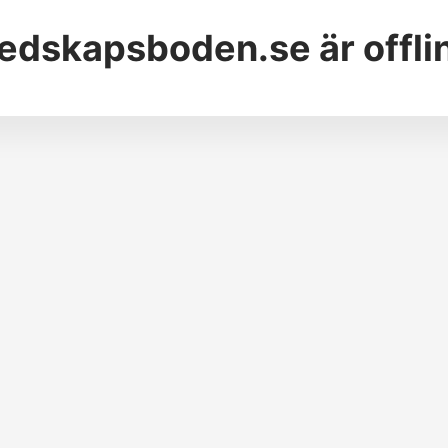
edskapsboden.se
är offli