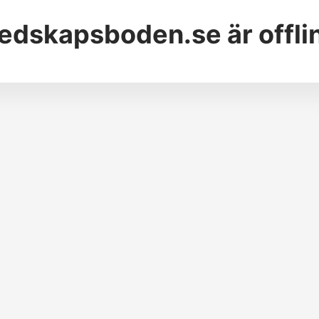
edskapsboden.se
är offli