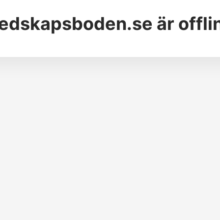
edskapsboden.se
är offli