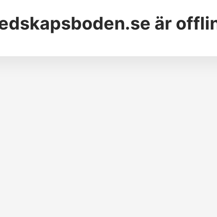
edskapsboden.se
är offli