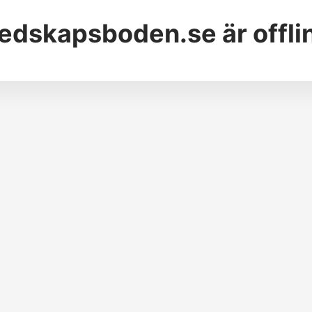
edskapsboden.se
är offli