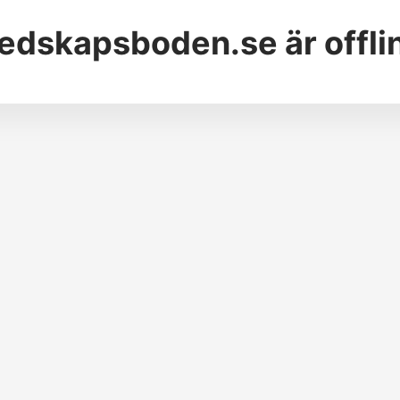
edskapsboden.se
är offli