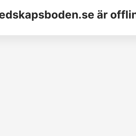
edskapsboden.se
är offli