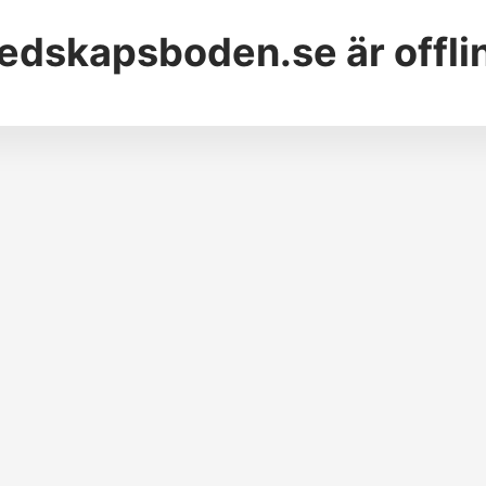
edskapsboden.se
är offli