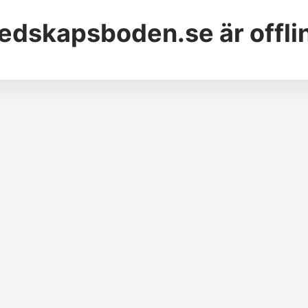
edskapsboden.se
är offli