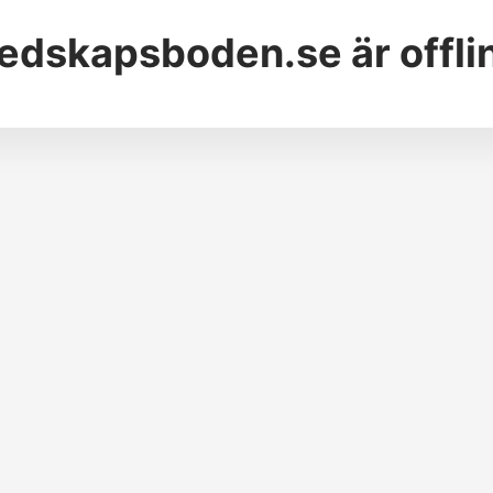
edskapsboden.se
är offli