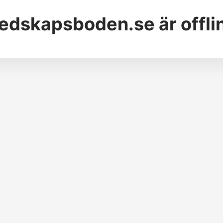
edskapsboden.se
är offli